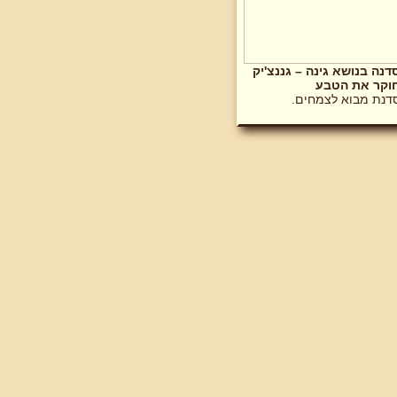
דנה בנושא גינה – גננצ'יק
וקר את הטבע
דנת מבוא לצמחים.