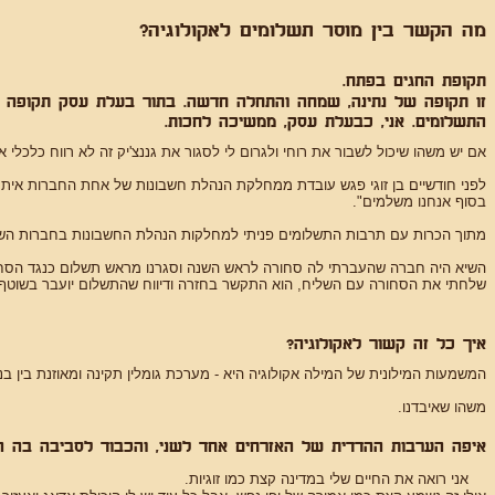
מה הקשר בין מוסר תשלומים לאקולוגיה?
תקופת החגים בפתח.
זו תקופה של נתינה, שמחה והתחלה חדשה. בתור בעלת עסק תקופה ז
התשלומים. אני, כבעלת עסק, ממשיכה לחכות.
אם יש משהו שיכול לשבור את רוחי ולגרום לי לסגור את גננצ'יק זה לא רווח כלכלי
לפני חודשיים בן זוגי פגש עובדת ממחלקת הנהלת חשבונות של אחת החברות איתם
בסוף אנחנו משלמים".
מתוך הכרות עם תרבות התשלומים פניתי למחלקות הנהלת החשבונות בחברות השונ
השיא היה חברה שהעברתי לה סחורה לראש השנה וסגרנו מראש תשלום כנגד הסח
שלחתי את הסחורה עם השליח, הוא התקשר בחזרה ודיווח שהתשלום יועבר בשוטף 60 (לעוד כחודשיים וחצי). דיברתי עם האיש קשר מהחברה והוא אמר לי "אהה, זה משנה לך שזה שוטף 60, טוב אשנה
איך כל זה קשור לאקולוגיה?
המשמעות המילונית של המילה אקולוגיה היא - מערכת גומלין תקינה ומאוזנת בין ב
משהו שאיבדנו.
איפה הערבות ההדדית של האזרחים אחד לשני, והכבוד לסביבה בה ה
אני רואה את החיים שלי במדינה קצת כמו זוגיות.