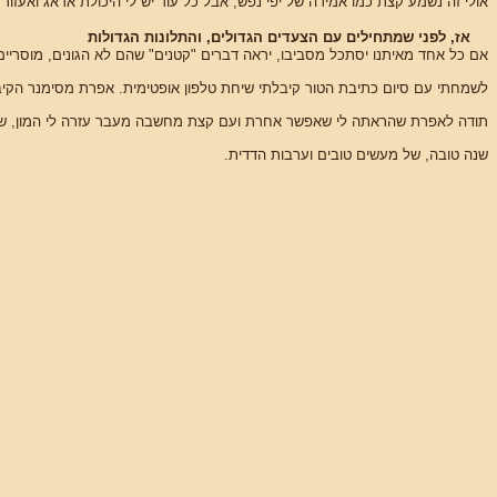
אולי זה נשמע קצת כמו אמירה של יפי נפש, אבל כל עוד יש לי היכולת אדאג ואע
אז, לפני שמתחילים עם הצעדים הגדולים, והתלונות הגדולות
אם כל אחד מאיתנו יסתכל מסביבו, יראה דברים "קטנים" שהם לא הגונים, מוסריים, 
לשמחתי עם סיום כתיבת הטור קיבלתי שיחת טלפון אופטימית. אפרת מסימנר הקי
תודה לאפרת שהראתה לי שאפשר אחרת ועם קצת מחשבה מעבר עזרה לי המון, שמחה
שנה טובה, של מעשים טובים וערבות הדדית.