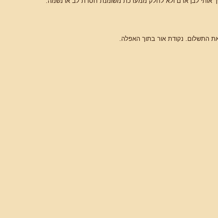
ופך אותי לבן אדם ולא לחלק ממערכת משומנת חסרת לב או נשמה.
ת התשלום. נקודת אור בתוך האפלה.