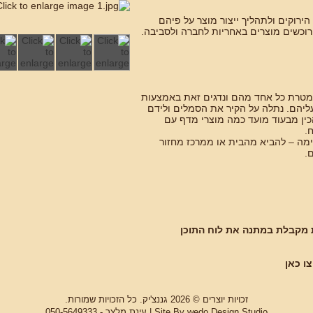
ירוקים ולתהליך ייצור מוצר על פיהם
הרוכשים מוצרים באחריות לחברה ולסביבה.
י מטרת כל אחד מהם ונדגים זאת באמצעות
ליהם. נתלה על הקיר את הסמלים ולידם
ין מבעוד מועד כמה מוצרי מדף עם
.
ימה – להביא מהבית או ממרכז מחזור
.
 מקבלת במתנה את לוח התוכן
ו כאן
זכויות יוצרים © 2026 גננצ'יק. כל הזכויות שמורות.
wedo Design Studio
Site By
| עינת מלצר - 050-5649333